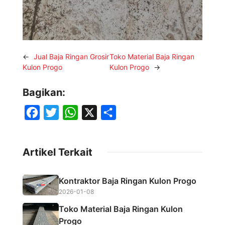
←
Jual Baja Ringan Grosir
Toko Material Baja Ringan
Kulon Progo
Kulon Progo
→
Bagikan:
F
T
W
X
S
a
w
h
h
c
i
a
a
Artikel Terkait
e
t
t
r
b
t
s
e
Kontraktor Baja Ringan Kulon Progo
o
e
A
2026-01-08
o
r
p
Toko Material Baja Ringan Kulon
k
p
Progo