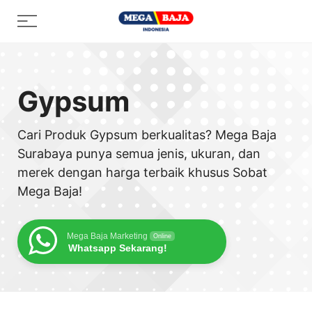
Skip
Menu
to
content
Gypsum
Cari Produk Gypsum berkualitas? Mega Baja
Surabaya punya semua jenis, ukuran, dan
merek dengan harga terbaik khusus Sobat
Mega Baja!
Mega Baja Marketing
Online
Whatsapp Sekarang!