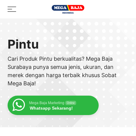
Skip
Menu
to
content
Pintu
Cari Produk Pintu berkualitas? Mega Baja
Surabaya punya semua jenis, ukuran, dan
merek dengan harga terbaik khusus Sobat
Mega Baja!
Mega Baja Marketing
Online
Whatsapp Sekarang!