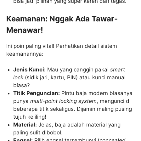
bisa jadi pilihan yang super keren dan tegas.
Keamanan: Nggak Ada Tawar-
Menawar!
Ini poin paling vital! Perhatikan detail sistem
keamanannya:
Jenis Kunci:
Mau yang canggih pakai
smart
lock
(sidik jari, kartu, PIN) atau kunci manual
biasa?
Titik Penguncian:
Pintu baja modern biasanya
punya
multi-point locking system
, mengunci di
beberapa titik sekaligus. Dijamin maling pusing
tujuh keliling!
Material:
Jelas, baja adalah material yang
paling sulit dibobol.
Engsel:
Pilih engsel tersembunyi (
concealed