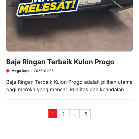
Baja Ringan Terbaik Kulon Progo
Mega Baja
2026-01-05
Baja Ringan Terbaik Kulon Progo adalah pilihan utama
bagi mereka yang mencari kualitas dan keandalan ...
1
2
…
5
Page
Page
Page