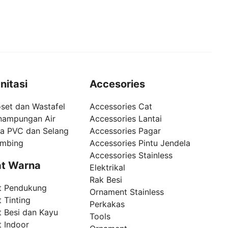
nitasi
Accesories
set dan Wastafel
Accessories Cat
nampungan Air
Accessories Lantai
pa PVC dan Selang
Accessories Pagar
umbing
Accessories Pintu Jendela
Accessories Stainless
t Warna
Elektrikal
Rak Besi
t Pendukung
Ornament Stainless
 Tinting
Perkakas
t Besi dan Kayu
Tools
t Indoor