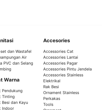
nitasi
Accesories
set dan Wastafel
Accessories Cat
nampungan Air
Accessories Lantai
pa PVC dan Selang
Accessories Pagar
umbing
Accessories Pintu Jendela
Accessories Stainless
t Warna
Elektrikal
Rak Besi
t Pendukung
Ornament Stainless
 Tinting
Perkakas
t Besi dan Kayu
Tools
t Indoor