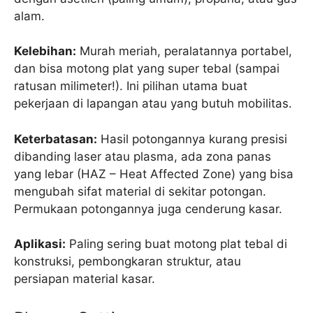
alam.
Kelebihan:
Murah meriah, peralatannya portabel,
dan bisa motong plat yang super tebal (sampai
ratusan milimeter!). Ini pilihan utama buat
pekerjaan di lapangan atau yang butuh mobilitas.
Keterbatasan:
Hasil potongannya kurang presisi
dibanding laser atau plasma, ada zona panas
yang lebar (HAZ – Heat Affected Zone) yang bisa
mengubah sifat material di sekitar potongan.
Permukaan potongannya juga cenderung kasar.
Aplikasi:
Paling sering buat motong plat tebal di
konstruksi, pembongkaran struktur, atau
persiapan material kasar.