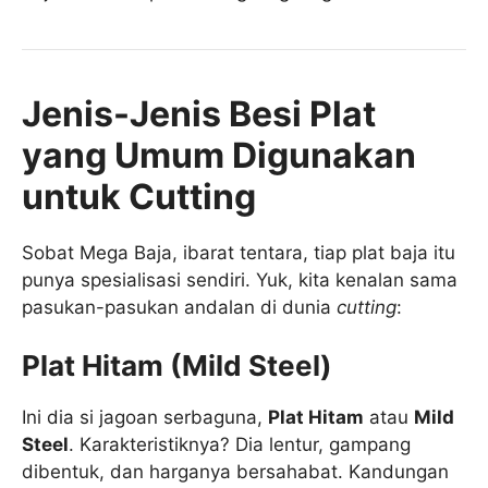
Jenis-Jenis Besi Plat
yang Umum Digunakan
untuk Cutting
Sobat Mega Baja, ibarat tentara, tiap plat baja itu
punya spesialisasi sendiri. Yuk, kita kenalan sama
pasukan-pasukan andalan di dunia
cutting
:
Plat Hitam (Mild Steel)
Ini dia si jagoan serbaguna,
Plat Hitam
atau
Mild
Steel
. Karakteristiknya? Dia lentur, gampang
dibentuk, dan harganya bersahabat. Kandungan