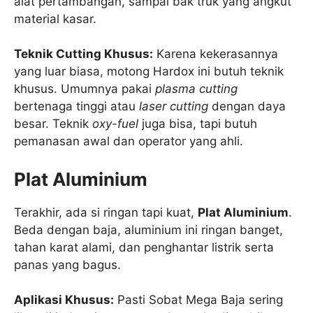
alat pertambangan, sampai bak truk yang angkut
material kasar.
Teknik Cutting Khusus:
Karena kekerasannya
yang luar biasa, motong Hardox ini butuh teknik
khusus. Umumnya pakai
plasma cutting
bertenaga tinggi atau
laser cutting
dengan daya
besar. Teknik
oxy-fuel
juga bisa, tapi butuh
pemanasan awal dan operator yang ahli.
Plat Aluminium
Terakhir, ada si ringan tapi kuat,
Plat Aluminium
.
Beda dengan baja, aluminium ini ringan banget,
tahan karat alami, dan penghantar listrik serta
panas yang bagus.
Aplikasi Khusus:
Pasti Sobat Mega Baja sering