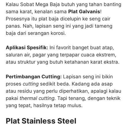
Kalau Sobat Mega Baja butuh yang tahan banting
sama karat, kenalan sama
Plat Galvanis
!
Prosesnya itu plat baja dicelupin ke seng cair
panas. Nah, lapisan seng ini yang jadi tameng
baja dari serangan korosi.
Aplikasi Spesifik:
Ini favorit banget buat atap,
saluran air, pagar yang terpapar cuaca ekstrem,
atau struktur yang butuh ketahanan karat ekstra.
Pertimbangan Cutting:
Lapisan seng ini bikin
proses
cutting
sedikit beda. Kadang ada asap
atau residu yang perlu diperhatikan, apalagi kalau
pakai
thermal cutting
. Tapi tenang, dengan teknik
yang tepat, hasilnya tetap mulus.
Plat Stainless Steel