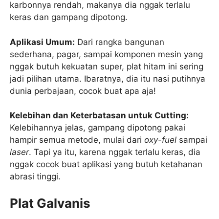
karbonnya rendah, makanya dia nggak terlalu
keras dan gampang dipotong.
Aplikasi Umum:
Dari rangka bangunan
sederhana, pagar, sampai komponen mesin yang
nggak butuh kekuatan super, plat hitam ini sering
jadi pilihan utama. Ibaratnya, dia itu nasi putihnya
dunia perbajaan, cocok buat apa aja!
Kelebihan dan Keterbatasan untuk Cutting:
Kelebihannya jelas, gampang dipotong pakai
hampir semua metode, mulai dari
oxy-fuel
sampai
laser
. Tapi ya itu, karena nggak terlalu keras, dia
nggak cocok buat aplikasi yang butuh ketahanan
abrasi tinggi.
Plat Galvanis