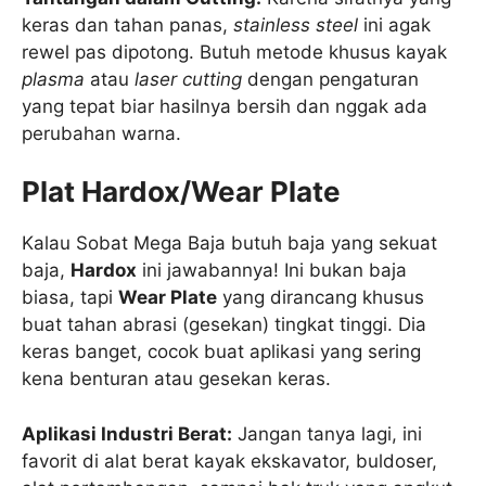
keras dan tahan panas,
stainless steel
ini agak
rewel pas dipotong. Butuh metode khusus kayak
plasma
atau
laser cutting
dengan pengaturan
yang tepat biar hasilnya bersih dan nggak ada
perubahan warna.
Plat Hardox/Wear Plate
Kalau Sobat Mega Baja butuh baja yang sekuat
baja,
Hardox
ini jawabannya! Ini bukan baja
biasa, tapi
Wear Plate
yang dirancang khusus
buat tahan abrasi (gesekan) tingkat tinggi. Dia
keras banget, cocok buat aplikasi yang sering
kena benturan atau gesekan keras.
Aplikasi Industri Berat:
Jangan tanya lagi, ini
favorit di alat berat kayak ekskavator, buldoser,