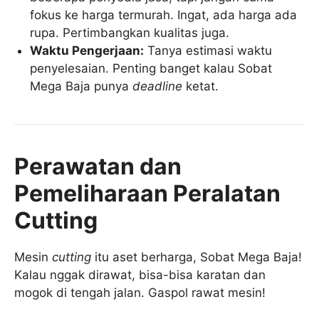
fokus ke harga termurah. Ingat, ada harga ada
rupa. Pertimbangkan kualitas juga.
Waktu Pengerjaan:
Tanya estimasi waktu
penyelesaian. Penting banget kalau Sobat
Mega Baja punya
deadline
ketat.
Perawatan dan
Pemeliharaan Peralatan
Cutting
Mesin
cutting
itu aset berharga, Sobat Mega Baja!
Kalau nggak dirawat, bisa-bisa karatan dan
mogok di tengah jalan. Gaspol rawat mesin!