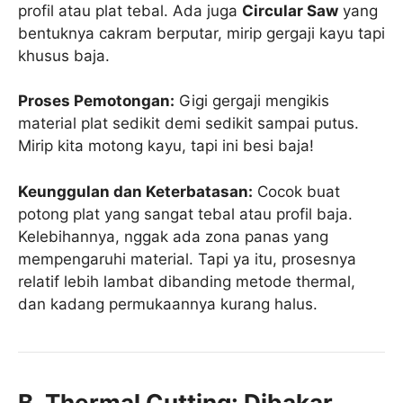
profil atau plat tebal. Ada juga
Circular Saw
yang
bentuknya cakram berputar, mirip gergaji kayu tapi
khusus baja.
Proses Pemotongan:
Gigi gergaji mengikis
material plat sedikit demi sedikit sampai putus.
Mirip kita motong kayu, tapi ini besi baja!
Keunggulan dan Keterbatasan:
Cocok buat
potong plat yang sangat tebal atau profil baja.
Kelebihannya, nggak ada zona panas yang
mempengaruhi material. Tapi ya itu, prosesnya
relatif lebih lambat dibanding metode thermal,
dan kadang permukaannya kurang halus.
B. Thermal Cutting: Dibakar