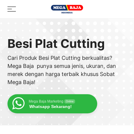
Skip
Menu
to
content
Besi Plat Cutting
Cari Produk Besi Plat Cutting berkualitas?
Mega Baja punya semua jenis, ukuran, dan
merek dengan harga terbaik khusus Sobat
Mega Baja!
Mega Baja Marketing
Online
Whatsapp Sekarang!