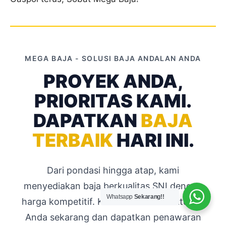
MEGA BAJA - SOLUSI BAJA ANDALAN ANDA
PROYEK ANDA,
PRIORITAS KAMI.
DAPATKAN
BAJA
TERBAIK
HARI INI.
Dari pondasi hingga atap, kami
menyediakan baja berkualitas SNI dengan
Whatsapp
Sekarang!!
harga kompetitif. Konsultasikan kebutuhan
Anda sekarang dan dapatkan penawaran