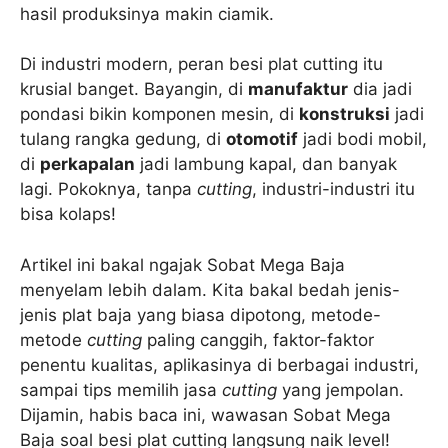
hasil produksinya makin ciamik.
Di industri modern, peran besi plat cutting itu
krusial banget. Bayangin, di
manufaktur
dia jadi
pondasi bikin komponen mesin, di
konstruksi
jadi
tulang rangka gedung, di
otomotif
jadi bodi mobil,
di
perkapalan
jadi lambung kapal, dan banyak
lagi. Pokoknya, tanpa
cutting
, industri-industri itu
bisa kolaps!
Artikel ini bakal ngajak Sobat Mega Baja
menyelam lebih dalam. Kita bakal bedah jenis-
jenis plat baja yang biasa dipotong, metode-
metode
cutting
paling canggih, faktor-faktor
penentu kualitas, aplikasinya di berbagai industri,
sampai tips memilih jasa
cutting
yang jempolan.
Dijamin, habis baca ini, wawasan Sobat Mega
Baja soal besi plat cutting langsung naik level!