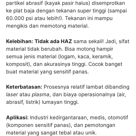
partikel abrasif (kayak pasir halus) disemprotkan
ke plat baja dengan tekanan super tinggi (sampai
60.000 psi atau lebih!). Tekanan ini mampu
mengikis dan memotong material.
Kelebihan:
Tidak ada HAZ
sama sekali! Jadi, sifat
material tidak berubah. Bisa motong hampir
semua jenis material (logam, kaca, keramik,
komposit), dan akurasinya tinggi. Cocok banget
buat material yang sensitif panas.
Keterbatasan:
Prosesnya relatif lambat dibanding
laser
atau
plasma
, dan biaya operasionalnya (air,
abrasif, listrik) lumayan tinggi.
Aplikasi:
Industri kedirgantaraan, medis, otomotif
(komponen sensitif panas), dan pemotongan
material yang sangat tebal atau unik.