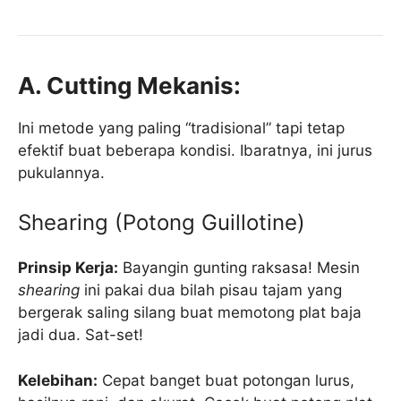
A. Cutting Mekanis:
Ini metode yang paling “tradisional” tapi tetap
efektif buat beberapa kondisi. Ibaratnya, ini jurus
pukulannya.
Shearing (Potong Guillotine)
Prinsip Kerja:
Bayangin gunting raksasa! Mesin
shearing
ini pakai dua bilah pisau tajam yang
bergerak saling silang buat memotong plat baja
jadi dua. Sat-set!
Kelebihan:
Cepat banget buat potongan lurus,