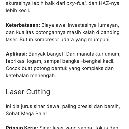
akurasinya lebih baik dari
oxy-fuel
, dan HAZ-nya
lebih kecil.
Keterbatasan:
Biaya awal investasinya lumayan,
dan kualitas potongannya masih kalah dibanding
laser. Butuh kompresor udara yang mumpuni.
Aplikasi:
Banyak banget! Dari manufaktur umum,
fabrikasi logam, sampai bengkel-bengkel kecil.
Cocok buat potong bentuk yang kompleks dan
ketebalan menengah.
Laser Cutting
Ini dia jurus sinar dewa, paling presisi dan bersih,
Sobat Mega Baja!
Prinsip Kerja:
Sinar laser yang sangat fokus dan