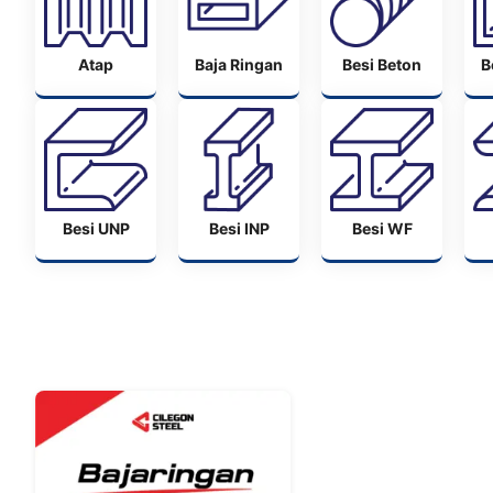
Atap
Baja Ringan
Besi Beton
B
Besi UNP
Besi INP
Besi WF