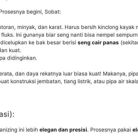
Prosesnya begini, Sobat:
kotoran, minyak, dan karat. Harus bersih kinclong kayak
n fluks. Ini gunanya biar seng nanti bisa nempel sempurn
pa dicelupkan ke bak besar berisi
seng cair panas
(sekita
an kuat.
ipa didinginkan.
ata, dan daya rekatnya luar biasa kuat! Makanya, pipa h
t konstruksi jembatan, tiang listrik, atau pipa air skal
asi):
anizing ini lebih
elegan dan presisi
. Prosesnya pakai
el