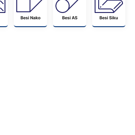
Besi Nako
Besi AS
Besi Siku