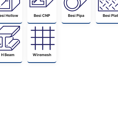
esi Hollow
Besi CNP
Besi Pipa
Besi Plat
H Beam
Wiremesh